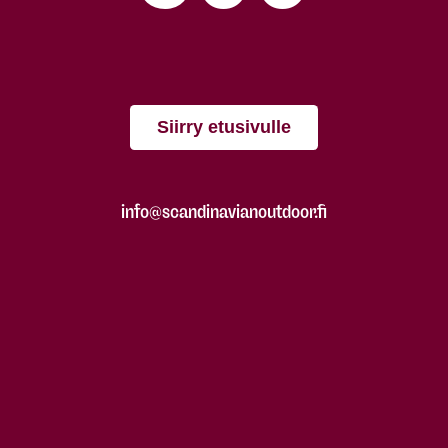
Siirry etusivulle
info@scandinavianoutdoor.fi