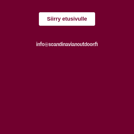
Siirry etusivulle
info@scandinavianoutdoor.fi