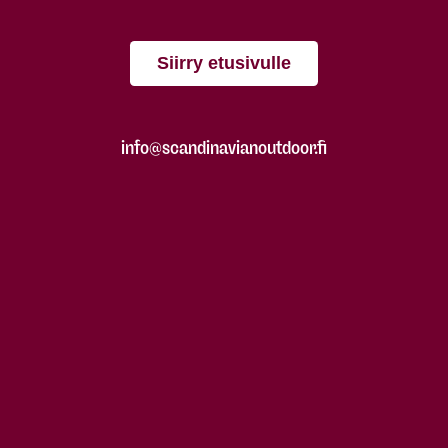
Siirry etusivulle
info@scandinavianoutdoor.fi