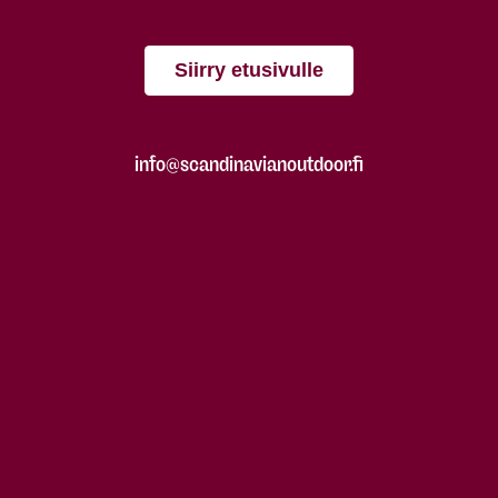
Siirry etusivulle
info@scandinavianoutdoor.fi