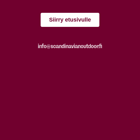
Siirry etusivulle
info@scandinavianoutdoor.fi