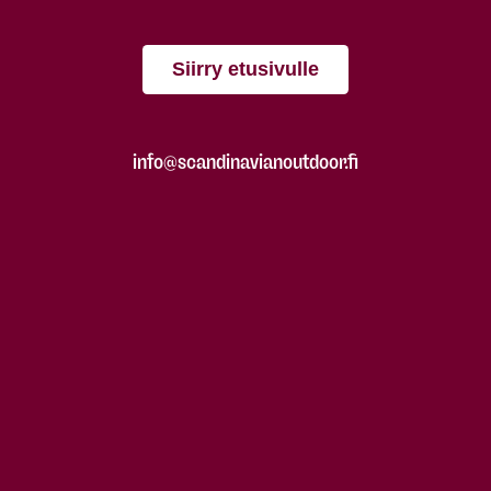
Siirry etusivulle
info@scandinavianoutdoor.fi