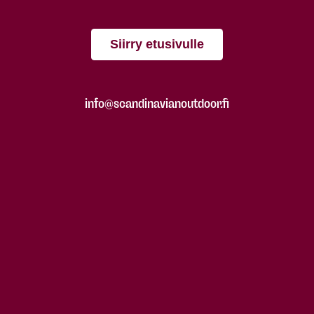
Siirry etusivulle
info@scandinavianoutdoor.fi