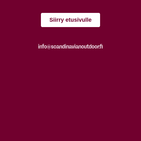
Siirry etusivulle
info@scandinavianoutdoor.fi