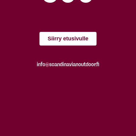
Siirry etusivulle
info@scandinavianoutdoor.fi