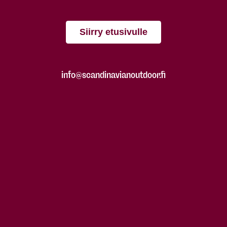
Siirry etusivulle
info@scandinavianoutdoor.fi