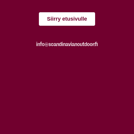
Siirry etusivulle
info@scandinavianoutdoor.fi