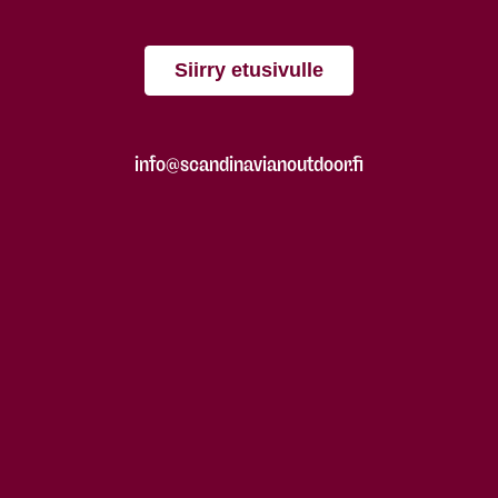
Siirry etusivulle
info@scandinavianoutdoor.fi