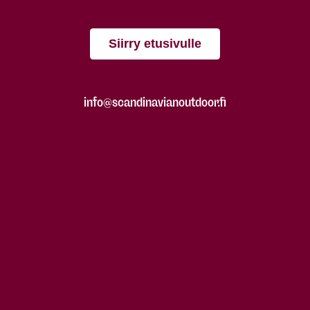
Siirry etusivulle
info@scandinavianoutdoor.fi