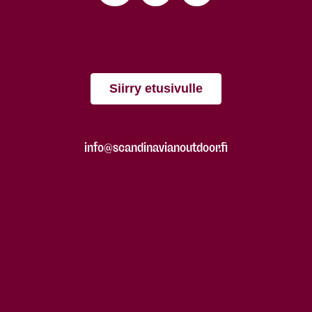
Siirry etusivulle
info@scandinavianoutdoor.fi