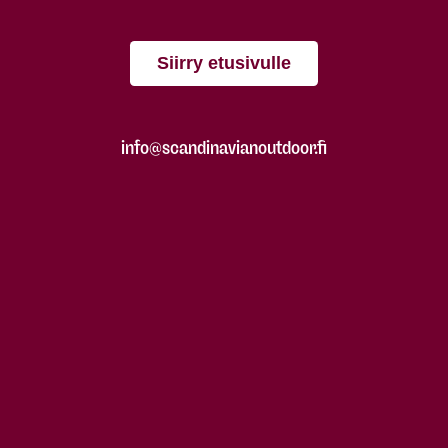
Siirry etusivulle
info@scandinavianoutdoor.fi