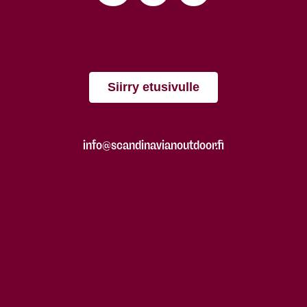
Siirry etusivulle
info@scandinavianoutdoor.fi