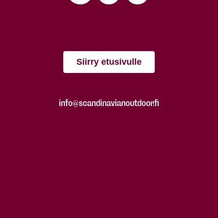
Siirry etusivulle
info@scandinavianoutdoor.fi