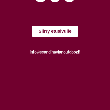
Siirry etusivulle
info@scandinavianoutdoor.fi