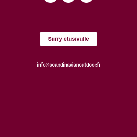
Siirry etusivulle
info@scandinavianoutdoor.fi