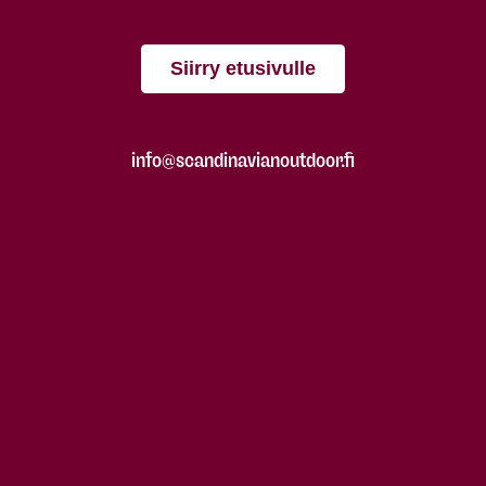
Siirry etusivulle
info@scandinavianoutdoor.fi