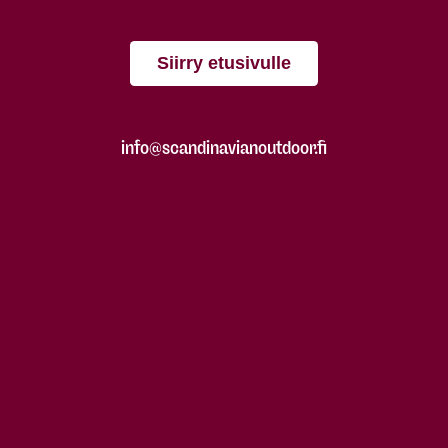
Siirry etusivulle
info@scandinavianoutdoor.fi