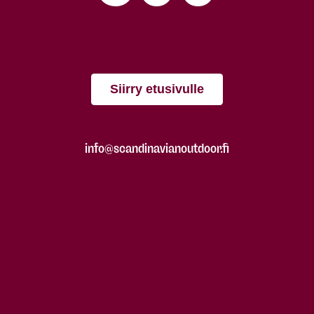
Siirry etusivulle
info@scandinavianoutdoor.fi