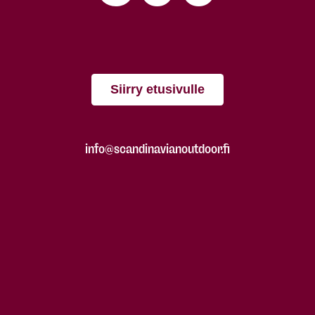
Siirry etusivulle
info@scandinavianoutdoor.fi