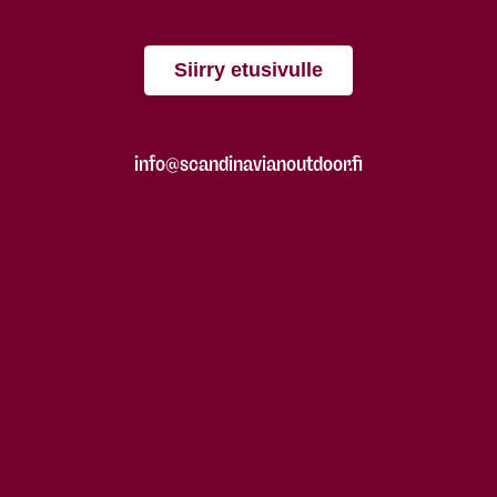
Siirry etusivulle
info@scandinavianoutdoor.fi