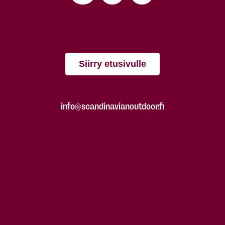
Siirry etusivulle
info@scandinavianoutdoor.fi