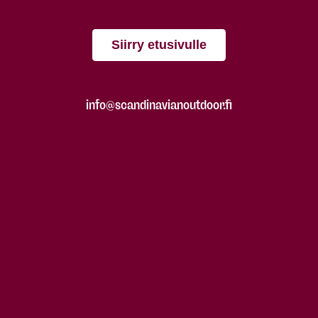
Siirry etusivulle
info@scandinavianoutdoor.fi