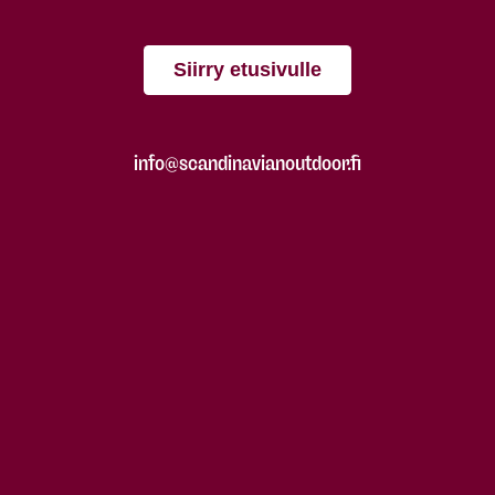
Siirry etusivulle
info@scandinavianoutdoor.fi