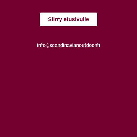
Siirry etusivulle
info@scandinavianoutdoor.fi