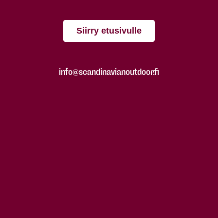
Siirry etusivulle
info@scandinavianoutdoor.fi