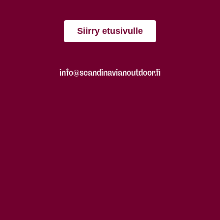
Siirry etusivulle
info@scandinavianoutdoor.fi