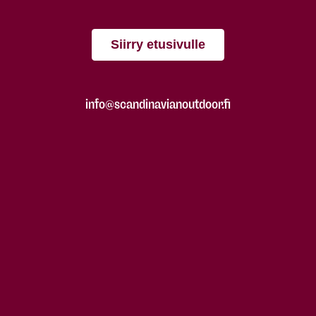
Siirry etusivulle
info@scandinavianoutdoor.fi