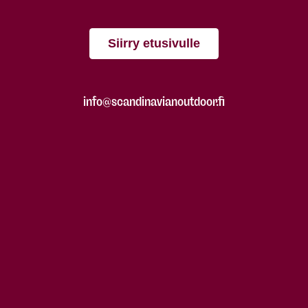
Siirry etusivulle
info@scandinavianoutdoor.fi