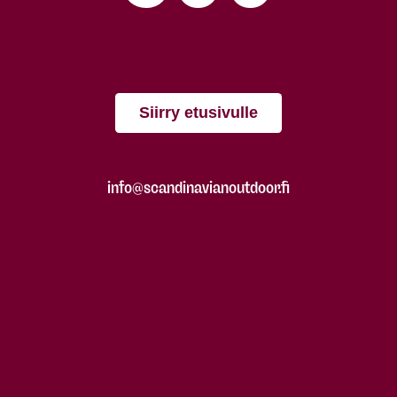
Siirry etusivulle
info@scandinavianoutdoor.fi