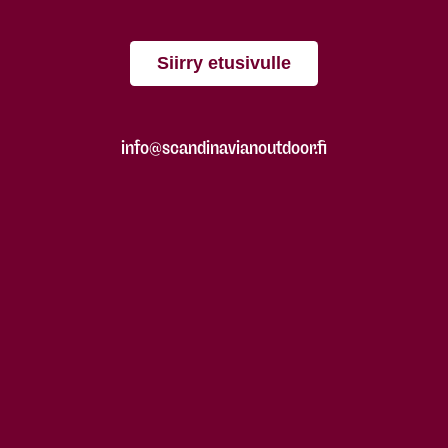
Siirry etusivulle
info@scandinavianoutdoor.fi