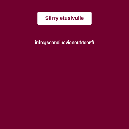
Siirry etusivulle
info@scandinavianoutdoor.fi