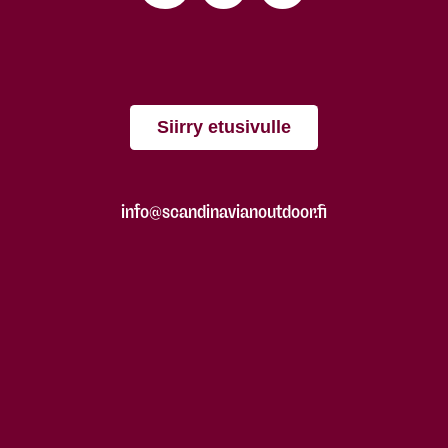
Siirry etusivulle
info@scandinavianoutdoor.fi