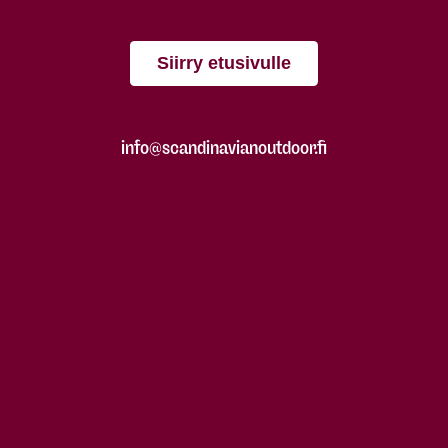
Siirry etusivulle
info@scandinavianoutdoor.fi