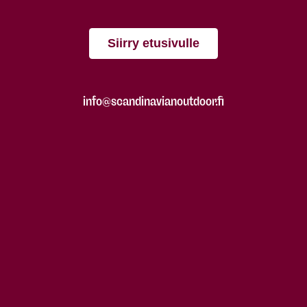
Siirry etusivulle
info@scandinavianoutdoor.fi