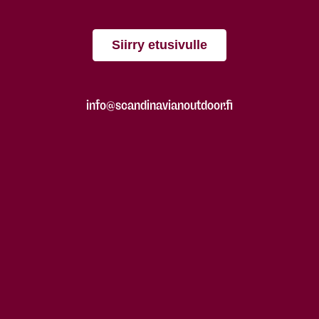
Siirry etusivulle
info@scandinavianoutdoor.fi