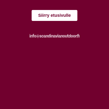
Siirry etusivulle
info@scandinavianoutdoor.fi