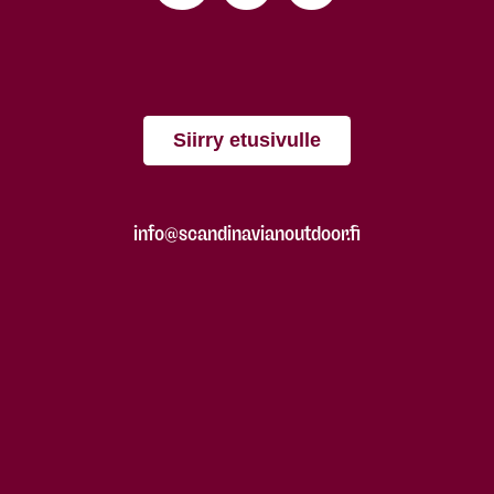
Siirry etusivulle
info@scandinavianoutdoor.fi