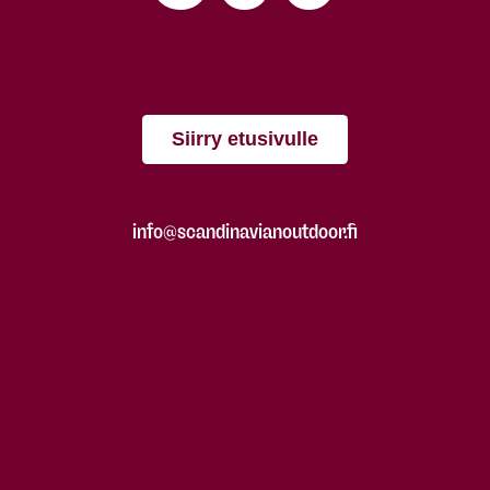
Siirry etusivulle
info@scandinavianoutdoor.fi