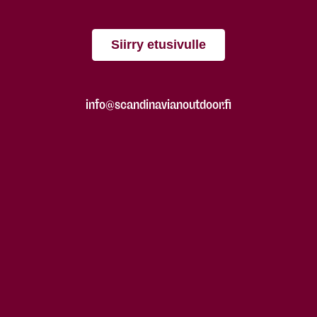
Siirry etusivulle
info@scandinavianoutdoor.fi