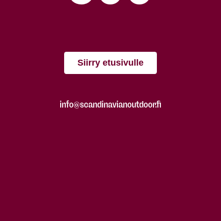
Siirry etusivulle
info@scandinavianoutdoor.fi