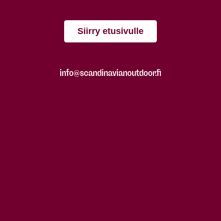
Siirry etusivulle
info@scandinavianoutdoor.fi