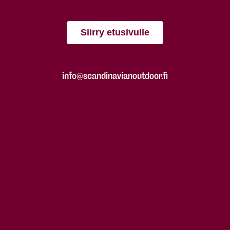
Siirry etusivulle
info@scandinavianoutdoor.fi