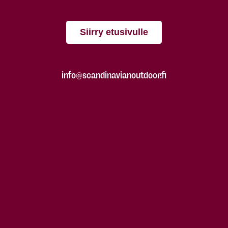
Siirry etusivulle
info@scandinavianoutdoor.fi