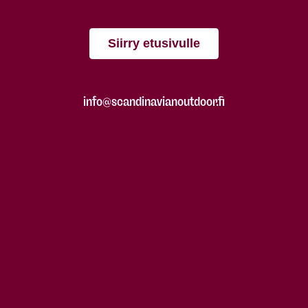
Siirry etusivulle
info@scandinavianoutdoor.fi