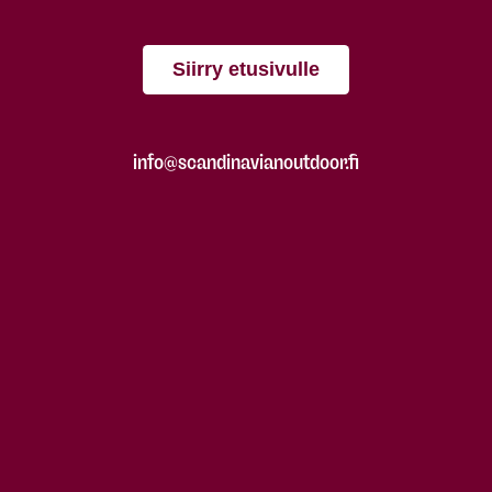
Siirry etusivulle
info@scandinavianoutdoor.fi