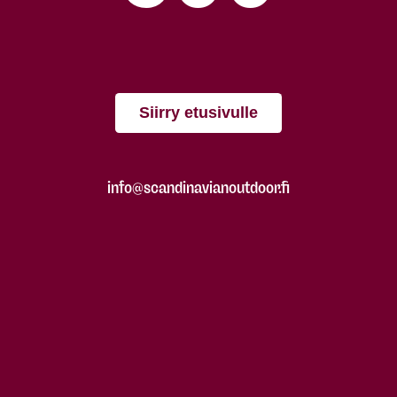
Siirry etusivulle
info@scandinavianoutdoor.fi